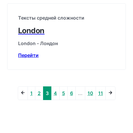
Тексты средней сложности
London
London - Лондон
Перейти
1
2
3
4
5
6
...
10
11