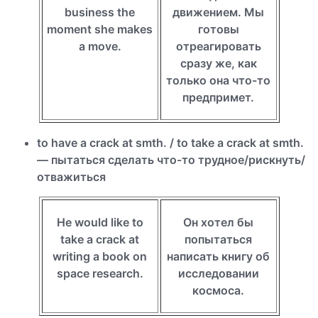
business the
движением. Мы
moment she makes
готовы
a move.
отреагировать
сразу же, как
только она что-то
предпримет.
to have a crack at smth. / to take a crack at smth.
— пытаться сделать что-то трудное/рискнуть/
отважиться
Не would like to
Он хотел бы
take a crack at
попытаться
writing a book on
написать книгу об
space research.
исследовании
космоса.