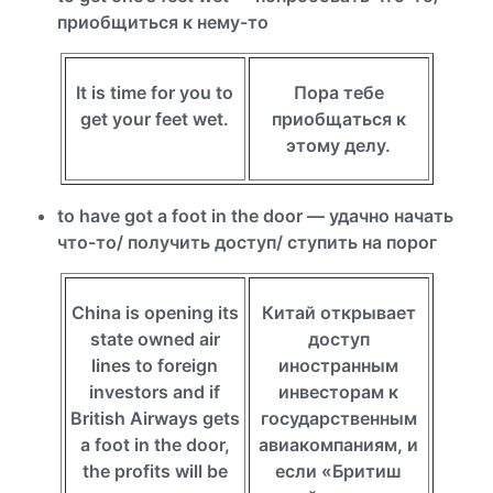
приобщиться к нему-то
It is time for you to
Пора тебе
get your feet wet.
приобщаться к
этому делу.
to have got a foot in the door — удачно начать
что-то/ получить доступ/ ступить на порог
China is opening its
Китай открывает
state owned air
доступ
lines to foreign
иностранным
investors and if
инвесторам к
British Airways gets
государственным
a foot in the door,
авиакомпаниям, и
the profits will be
если «Бритиш