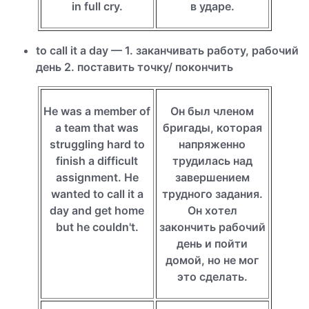
in full cry.
в ударе.
to call it a day — 1. заканчивать работу, рабочий
день 2. поставить точку/ покончить
Не was a member of
Он был членом
a team that was
бригады, которая
struggling hard to
напряженно
finish a difficult
трудилась над
assignment. He
завершением
wanted to call it a
трудного задания.
day and get home
Он хотел
but he couldn't.
закончить рабочий
день и пойти
домой, но не мог
это сделать.