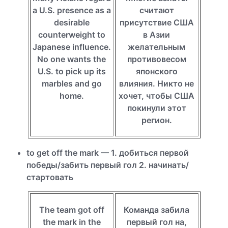
a U.S. presence as a
считают
desirable
присутствие США
counterweight to
в Азии
Japanese influence.
желательным
No one wants the
противовесом
U.S. to pick up its
японского
marbles and go
влияния. Никто не
home.
хочет, чтобы США
покинули этот
регион.
to get off the mark — 1. добиться первой
победы/забить первый гол 2. начинать/
стартовать
The team got off
Команда забила
the mark in the
первый гол на,