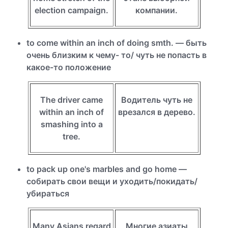
election campaign.
компании.
to come within an inch of doing smth. — быть
очень близким к чему- то/ чуть не попасть в
какое-то положение
The driver came
Водитель чуть не
within an inch of
врезался в дерево.
smashing into a
tree.
to pack up one's marbles and go home —
собирать свои вещи и уходить/покидать/
убираться
Many Asians regard
Многие азиаты