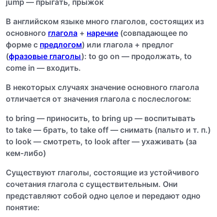
jump — прыгать, прыжок
В английском языке много глаголов, состоящих из
основного
глагола
+
наречие
(совпадающее по
форме с
предлогом
) или глагола + предлог
(
фразовые глаголы
): to go on — продолжать, to
come in — входить.
В некоторых случаях значение основного глагола
отличается от значения глагола с послеслогом:
to bring — приносить, to bring up — воспитывать
to take — брать, to take off — снимать (пальто и т. п.)
to look — смотреть, to look after — ухаживать (за
кем-либо)
Существуют глаголы, состоящие из устойчивого
сочетания глагола с существительным. Они
представляют собой одно целое и передают одно
понятие: