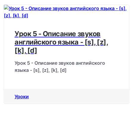
Урок 5 - Описание звуков
английского языка - [s], [z],
[k], [d]
Урок 5 - Описание звуков английского
языка - [s], [z], [k], [d]
Уроки