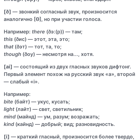
[ð]
— звонкий согласный звук, произносится
аналогично [Ѳ], но при участии голоса.
Например:
there
(ðэ:(р)) — там;
this
(ðис) — этот, эта, это;
that
(ðэт) — тот, та, то;
though
(ðоу) — несмотря на..., хотя.
[ai]
— состоящий из двух гласных звуков дифтонг.
Первый элемент похож на русский звук «а», второй
— слабый «i».
Например:
bite
(байт) — укус, кусать;
light
(лайт) — свет, светильник;
mind
(майнд) — ум, разум; возражать;
kind
(кайнд) — добрый; вид; разновидность.
[i]
— краткий гласный, произносится более твердо,