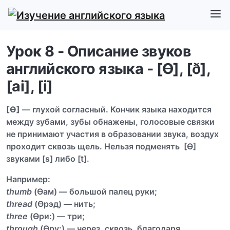
Урок 8 - Описание звуков
английского языка - [Ѳ], [ð],
[ai], [i]
[Ѳ]
— глухой согласный. Кончик языка находится
между зубами, зубы обнажены, голосовые связки
не принимают участия в образовании звука, воздух
проходит сквозь щель. Нельзя подменять [Ѳ]
звуками [s] либо [t].
Например:
thumb
(Ѳам) — большой палец руки;
thread
(Ѳрэд) — нить;
three
(Ѳри:) — три;
through
(Ѳру:) — через, сквозь, благодаря.