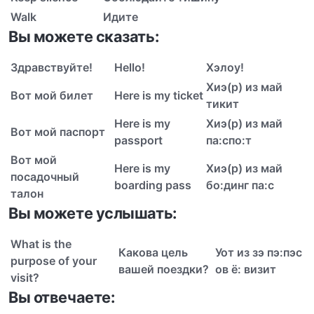
Walk
Идите
Вы можете сказать:
Здравствуйте!
Hello!
Хэл
о
у!
Х
и
э(р) из май
Вот мой билет
Here is my ticket
т
и
кит
Here is my
Х
и
э(р) из май
Вот мой паспорт
passport
п
а
:спо:т
Вот мой
Here is my
Х
и
э(р) из май
посадочный
boarding pass
б
о
:динг па:с
талон
Вы можете услышать:
What is the
Какова цель
У
о
т из зэ п
э
:пэс
purpose of your
вашей поездки?
ов ё: в
и
зит
visit?
Вы отвечаете: