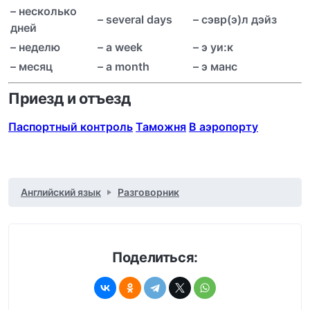
– несколько
– several days
– с
э
вр(э)л дэйз
дней
– неделю
– a week
– э у
и
:к
– месяц
– a month
– э манс
Приезд и отъезд
Паспортный контроль
Таможня
В аэропорту
Английский язык
Разговорник
Поделиться: