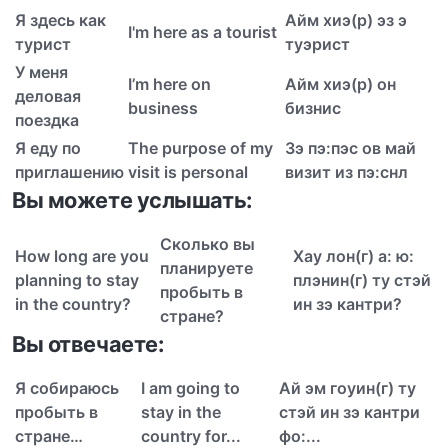
Я здесь как
Айм х
и
э(р) эз э
I'm here as a tourist
турист
т
у
эрист
У меня
I’m here on
Айм х
и
э(р) он
деловая
business
б
и
знис
поездка
Я еду по
The purpose of my
Зэ п
э
:пэс ов май
приглашению
visit is personal
в
и
зит из пэ:снл
Вы можете услышать:
Сколько вы
How long are you
Х
а
у лон(г) а: ю:
планируете
planning to stay
пл
э
нин(г) ту стэй
пробыть в
in the country?
ин зэ к
а
нтри?
стране?
Вы отвечаете:
Я собираюсь
I am going to
Ай эм г
о
уин(г) ту
пробыть в
stay in the
стэй ин зэ к
а
нтри
стране…
country for...
фо:...