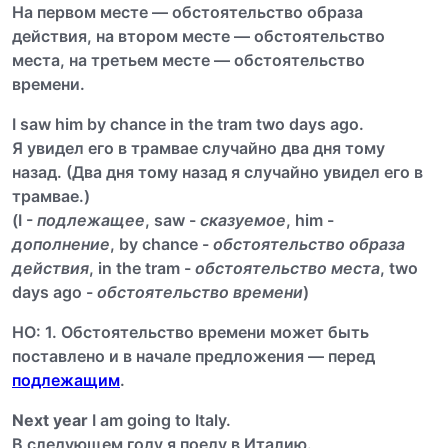
На первом месте — обстоятельство образа
действия, на втором месте — обстоятельство
места, на третьем месте — обстоятельство
времени.
I saw him by chance in the tram two days ago.
Я увидел его в трамвае случайно два дня тому
назад. (Два дня тому назад я случайно увидел его в
трамвае.)
(I -
подлежащее
, saw -
сказуемое
, him -
дополнение
, by chance -
обстоятельство образа
действия
, in the tram -
обстоятельство места
, two
days ago -
обстоятельство времени
)
НО: 1. Обстоятельство времени может быть
поставлено и в начале предложения — перед
подлежащим
.
Next year
I am going to Italy.
В следующем году я поеду в Италию.