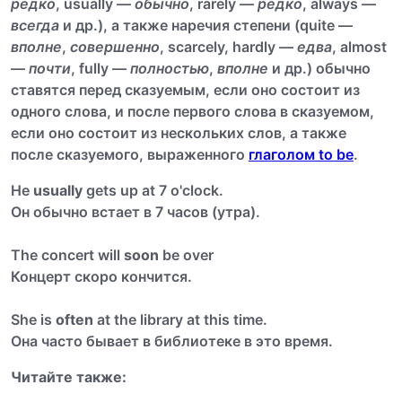
редко
, usually —
обычно
, rarely —
редко
, always —
всегда
и др.), а также наречия степени (quite —
вполне
,
совершенно
, scarcely, hardly —
едва
, almost
—
почти
, fully —
полностью
,
вполне
и др.) обычно
ставятся перед сказуемым, если оно состоит из
одного слова, и после первого слова в сказуемом,
если оно состоит из нескольких слов, а также
после сказуемого, выраженного
глаголом to be
.
Не
usually
gets up at 7 o'clock.
Он обычно встает в 7 часов (утра).
The concert will
soon
be over
Концерт скоро кончится.
She is
often
at the library at this time.
Она часто бывает в библиотеке в это время.
Читайте также: